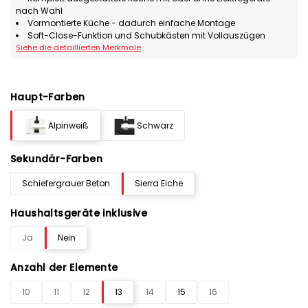
nach Wahl
Vormontierte Küche - dadurch einfache Montage
Soft-Close-Funktion und Schubkästen mit Vollauszügen
Siehe die detaillierten Merkmale
Haupt-Farben
Alpinweiß
Schwarz
Sekundär-Farben
Schiefergrauer Beton
Sierra Eiche
Haushaltsgeräte inklusive
Ja
Nein
Anzahl der Elemente
10
11
12
13
14
15
16