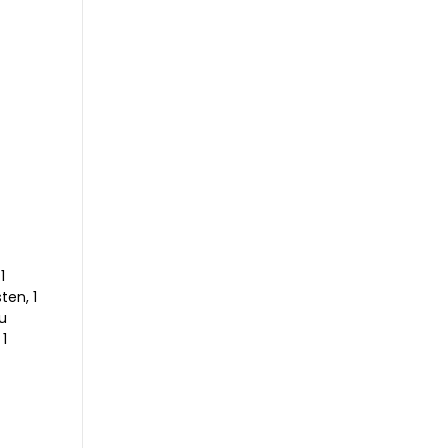
1
ten, 1
u
1