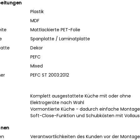
beitungen
Plastik
MDF
ite
Mattlackierte PET-Folie
e
Spanplatte / Laminatplatte
latte
Dekor
PEFC
Mixed
mer
PEFC ST 2003:2012
Komplett ausgestattete Küche mit oder ohne
Elektrogeräte nach Wahl
Vormontierte Küche - dadurch einfache Montage
Soft-Close-Funktion und Schubkästen mit Vollau
onen
en
Verantwortlichkeiten des Kunden vor der Montage