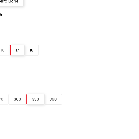
ierra Eiche
e
16
17
18
70
300
330
360