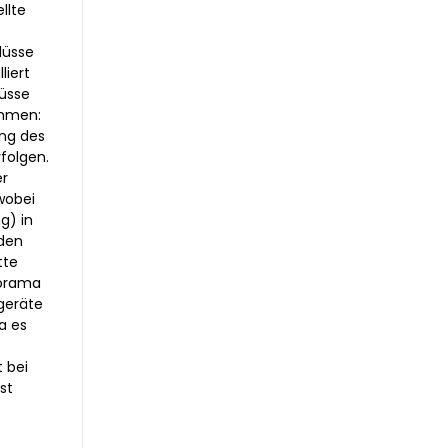
llte
lüsse
iert
lüsse
ommen:
ung des
rfolgen.
r
wobei
g) in
den
tte
forama
geräte
a es
 bei
st