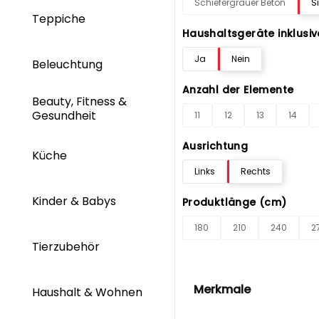
Schiefergrauer Beton
S
Teppiche
Haushaltsgeräte inklusiv
Ja
Nein
Beleuchtung
Anzahl der Elemente
Beauty, Fitness &
Gesundheit
11
12
13
14
Ausrichtung
Küche
Links
Rechts
Kinder & Babys
Produktlänge (cm)
180
210
240
2
Tierzubehör
Merkmale
Haushalt & Wohnen