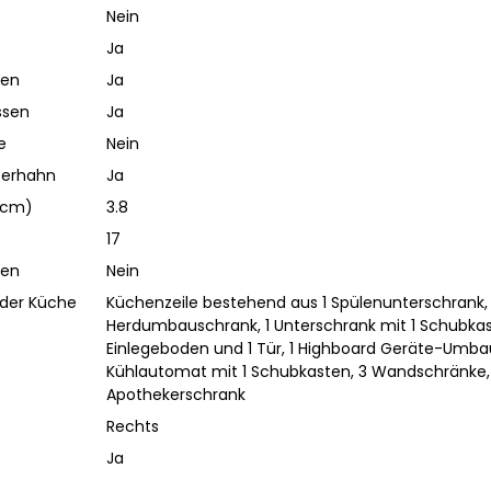
Nein
Ja
ben
Ja
ssen
Ja
e
Nein
serhahn
Ja
 (cm)
3.8
17
den
Nein
 der Küche
Küchenzeile bestehend aus 1 Spülenunterschrank, 
Herdumbauschrank, 1 Unterschrank mit 1 Schubkas
Einlegeboden und 1 Tür, 1 Highboard Geräte-Umba
Kühlautomat mit 1 Schubkasten, 3 Wandschränke, 
Apothekerschrank
Rechts
Ja