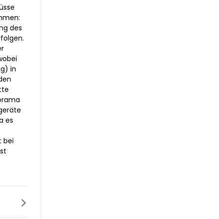
lüsse
ommen:
ung des
rfolgen.
r
wobei
g) in
den
tte
forama
geräte
a es
 bei
st