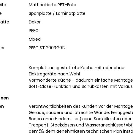
ite
Mattlackierte PET-Folie
e
Spanplatte / Laminatplatte
latte
Dekor
PEFC
Mixed
mer
PEFC ST 2003:2012
Komplett ausgestattete Küche mit oder ohne
Elektrogeräte nach Wahl
Vormontierte Küche - dadurch einfache Montage
Soft-Close-Funktion und Schubkästen mit Vollau
onen
en
Verantwortlichkeiten des Kunden vor der Montage
Gerade, saubere und lotrechte Wände. Fertiggeste
Böden ohne Hindernisse (keine Sockelleisten oder
Treppen). Steckdosen und Wasseranschlüsse/Abf
gemäß dem genehmigten technischen Plan install