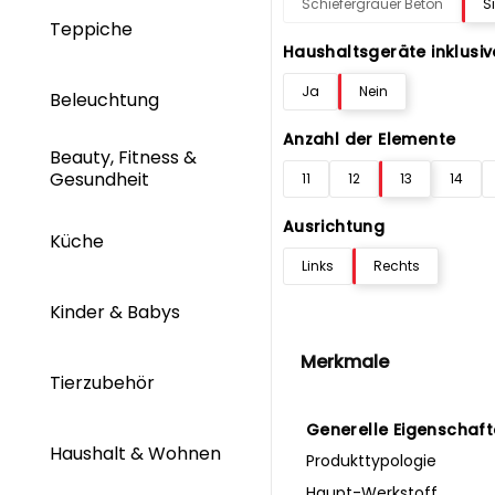
Schiefergrauer Beton
S
Teppiche
Haushaltsgeräte inklusiv
Ja
Nein
Beleuchtung
Anzahl der Elemente
Beauty, Fitness &
Gesundheit
11
12
13
14
Ausrichtung
Küche
Links
Rechts
Kinder & Babys
Merkmale
Tierzubehör
Generelle Eigenschaf
Haushalt & Wohnen
Produkttypologie
Haupt-Werkstoff