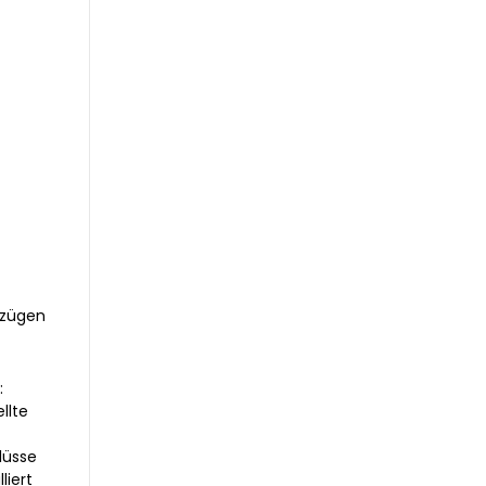
szügen
:
llte
lüsse
iert