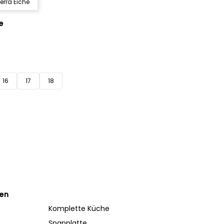
ierra Eiche
e
16
17
18
ten
Komplette Küche
Spanplatte