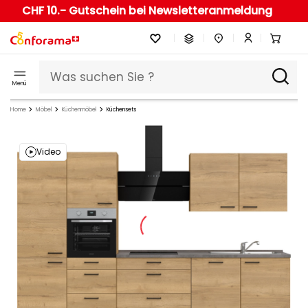
CHF 10.- Gutschein bei Newsletteranmeldung
Menü
Home
Möbel
Küchenmöbel
Küchensets
Video