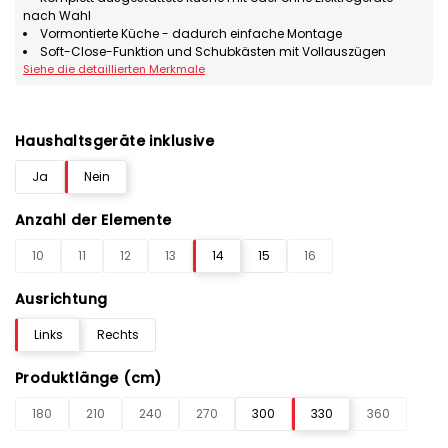
nach Wahl
Vormontierte Küche - dadurch einfache Montage
Soft-Close-Funktion und Schubkästen mit Vollauszügen
Siehe die detaillierten Merkmale
Haushaltsgeräte inklusive
Ja
Nein
Anzahl der Elemente
10
11
12
13
14
15
16
Ausrichtung
Links
Rechts
Produktlänge (cm)
180
210
240
270
300
330
360