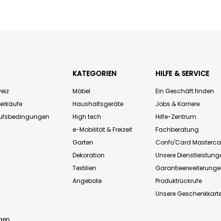
KATEGORIEN
HILFE & SERVICE
eiz
Möbel
Ein Geschäft finden
Verkäufe
Haushaltsgeräte
Jobs & Karriere
aufsbedingungen
High tech
Hilfe-Zentrum
e-Mobilität & Freizeit
Fachberatung
Garten
Confo'Card Masterca
Dekoration
Unsere Dienstleistung
Textilien
Garantieerweiterung
Angebote
Produktrückrufe
Unsere Geschenkkart
n
gen