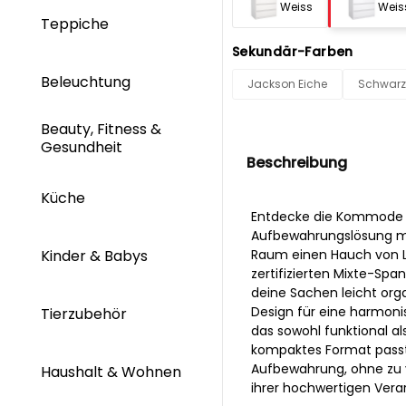
Weiss
Weiss
Teppiche
Sekundär-Farben
Beleuchtung
Jackson Eiche
Schwarz
Beauty, Fitness &
Gesundheit
Beschreibung
Küche
Entdecke die Kommode N
Aufbewahrungslösung mit
Kinder & Babys
Raum einen Hauch von L
zertifizierten Mixte-Spa
deine Sachen leicht org
Design für eine harmoni
Tierzubehör
das sowohl funktional al
kompaktes Format passt 
Aufbewahrung, ohne zu v
Haushalt & Wohnen
ihrer hochwertigen Vera