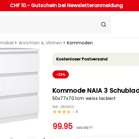
CHF 10.- Gutschein bei Newsletteranmeldung
rmöbel
Anrichten & Vitrinen
Kommoden
Kostenloser Postversand
-33%
Kommode NAIA 3 Schubla
50x77x70.1cm weiss lackiert
Ref.: 380650
3
99.95
149.95
(A)