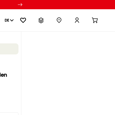
DE
den