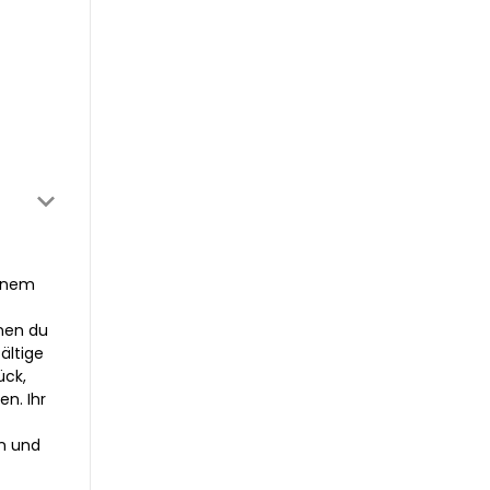
einem
enen du
ältige
ück,
n. Ihr
n und