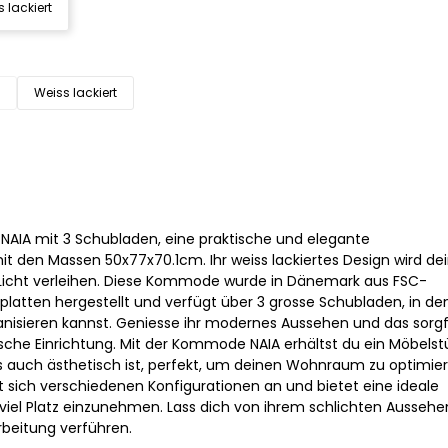
 lackiert
Weiss lackiert
AIA mit 3 Schubladen, eine praktische und elegante
 den Massen 50x77x70.1cm. Ihr weiss lackiertes Design wird d
icht verleihen. Diese Kommode wurde in Dänemark aus FSC-
nplatten hergestellt und verfügt über 3 grosse Schubladen, in d
anisieren kannst. Geniesse ihr modernes Aussehen und das sorgf
sche Einrichtung. Mit der Kommode NAIA erhältst du ein Möbelst
s auch ästhetisch ist, perfekt, um deinen Wohnraum zu optimiere
sich verschiedenen Konfigurationen an und bietet eine ideale
iel Platz einzunehmen. Lass dich von ihrem schlichten Aussehe
rbeitung verführen.