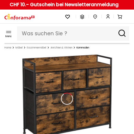
CHF 10.- Gutschein bei Newsletteranmeldung
Menü
Home
Möbel
Esszimmermöbel
Anrichten & Vitrinen
Kommoden