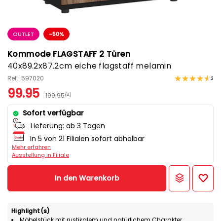
OUTLET
-50%
Kommode FLAGSTAFF 2 Türen
40x89.2x87.2cm eiche flagstaff melamin
Ref.: 597020
2
99.95
199.95
(A)
Sofort verfügbar
Lieferung:
ab 3 Tagen
In 5 von 21 Filialen sofort abholbar
Mehr erfahren
Ausstellung in Filiale
In den Warenkorb
Highlight(s)
Möbelstück mit rustikalem und natürlichem Charakter