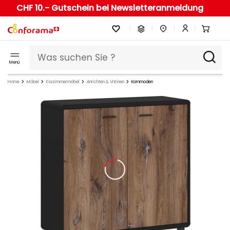
CHF 10.- Gutschein bei Newsletteranmeldung
Menü
Home
Möbel
Esszimmermöbel
Anrichten & Vitrinen
Kommoden