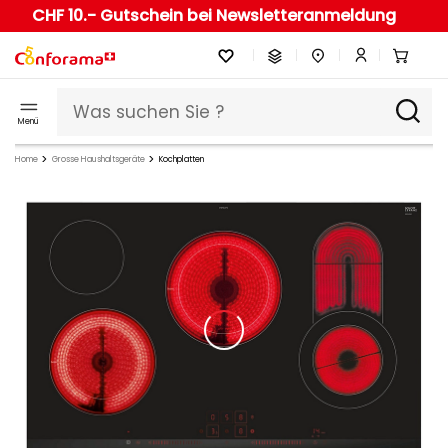
CHF 10.- Gutschein bei Newsletteranmeldung
Menü
Home
Grosse Haushaltsgeräte
Kochplatten