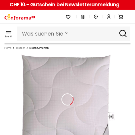
CHF 10.- Gutschein bei Newsletteranmeldung
Menü
Home
Textilien
Kissen & Pfulmen