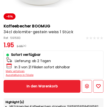
-51%
Kaffeebecher BOOMUG
34cl dolomite-gestein weiss 1 Stück
Ref.: 591583
1.95
3.95
(A)
Sofort verfügbar
Lieferung:
ab 2 Tagen
In 3 von 21 Filialen sofort abholbar
Mehr erfahren
Ausstellung in Filiale
In den Warenkorb
Highlight(s)
Mit folgenden Kaffeebechern stapelbar :591583591584591582