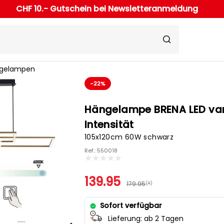
CHF 10.- Gutschein bei Newsletteranmeldung
gelampen
-22%
Hängelampe BRENA LED var
Intensität
105x120cm 60W schwarz
Ref.: 550018
139.95
179.95
(A)
Sofort verfügbar
Lieferung:
ab 2 Tagen