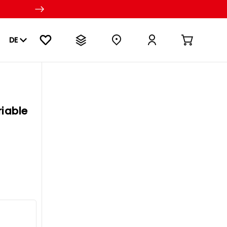
DE
iable