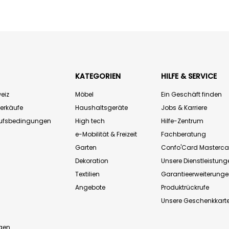
KATEGORIEN
HILFE & SERVICE
eiz
Möbel
Ein Geschäft finden
Verkäufe
Haushaltsgeräte
Jobs & Karriere
aufsbedingungen
High tech
Hilfe-Zentrum
e-Mobilität & Freizeit
Fachberatung
Garten
Confo'Card Masterca
Dekoration
Unsere Dienstleistung
Textilien
Garantieerweiterung
Angebote
Produktrückrufe
Unsere Geschenkkart
n
gen