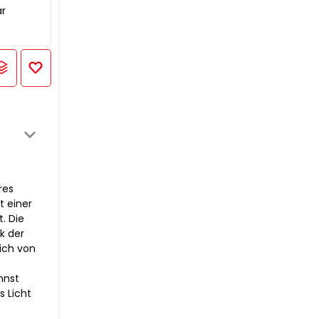
ar
res
t einer
. Die
k der
ich von
nnst
s Licht