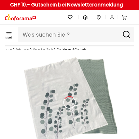
CHF 10.- Gutschein bei Newsletteranmeldung
Menü
Home
Dekoration
Gedeckter Tisch
Tischdecken & Tischsets