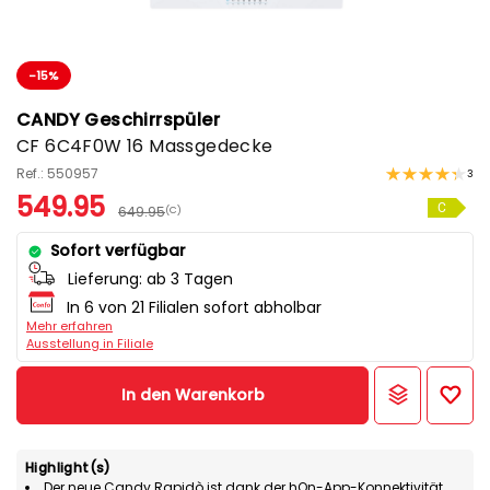
-15%
CANDY Geschirrspüler
CF 6C4F0W 16 Massgedecke
Ref.: 550957
3
549.95
C
649.95
(C)
Sofort verfügbar
Lieferung:
ab 3 Tagen
In 6 von 21 Filialen sofort abholbar
Mehr erfahren
Ausstellung in Filiale
In den Warenkorb
Highlight(s)
Der neue Candy Rapidò ist dank der hOn-App-Konnektivität