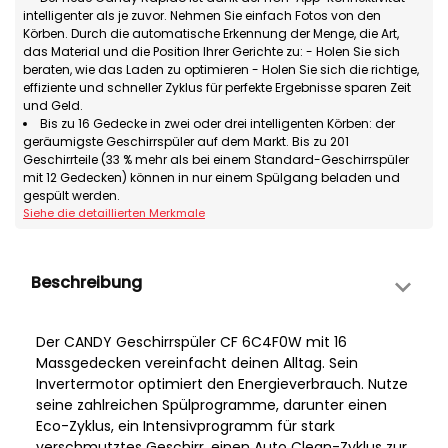
intelligenter als je zuvor. Nehmen Sie einfach Fotos von den
Körben. Durch die automatische Erkennung der Menge, die Art,
das Material und die Position Ihrer Gerichte zu: - Holen Sie sich
beraten, wie das Laden zu optimieren - Holen Sie sich die richtige,
effiziente und schneller Zyklus für perfekte Ergebnisse sparen Zeit
und Geld.
Bis zu 16 Gedecke in zwei oder drei intelligenten Körben: der
geräumigste Geschirrspüler auf dem Markt. Bis zu 201
Geschirrteile (33 % mehr als bei einem Standard-Geschirrspüler
mit 12 Gedecken) können in nur einem Spülgang beladen und
gespült werden.
Siehe die detaillierten Merkmale
Beschreibung
Der CANDY Geschirrspüler CF 6C4F0W mit 16
Massgedecken vereinfacht deinen Alltag. Sein
Invertermotor optimiert den Energieverbrauch. Nutze
seine zahlreichen Spülprogramme, darunter einen
Eco-Zyklus, ein Intensivprogramm für stark
verschmutztes Geschirr, einen Auto Clean-Zyklus zur