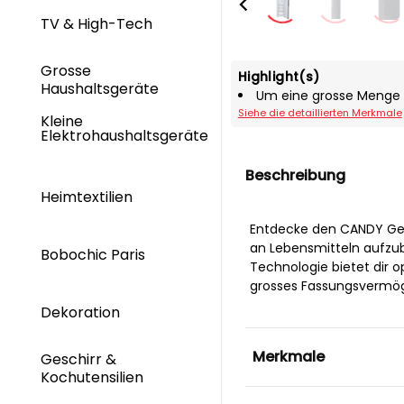
TV & High-Tech
Grosse
Highlight(s)
Haushaltsgeräte
Um eine grosse Menge L
Siehe die detaillierten Merkmale
Kleine
Elektrohaushaltsgeräte
Beschreibung
Heimtextilien
Entdecke den CANDY Gefr
an Lebensmitteln aufzub
Bobochic Paris
Technologie bietet dir o
grosses Fassungsvermöge
Dekoration
Merkmale
Geschirr &
Kochutensilien