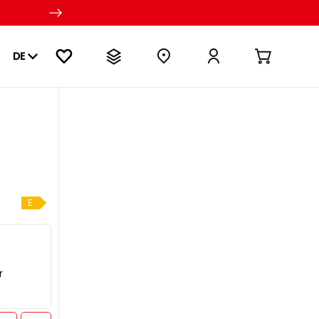
DE
E
r