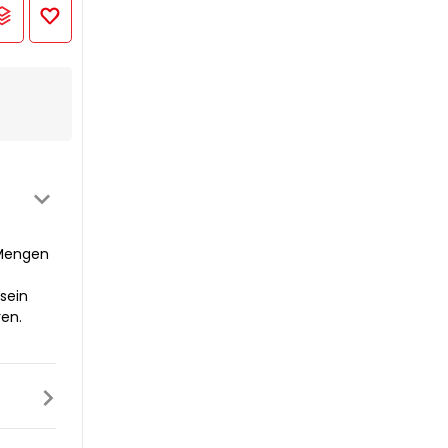
 Mengen
sein
ren.