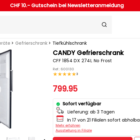
CHF 10.- Gutschein bei Newsletteranmeldung
eräte
Gefrierschrank
Tiefkühlschrank
CANDY Gefrierschrank
CFF 1854 DX 274L No Frost
Ref.: 600130
3
799.95
Sofort verfügbar
Lieferung:
ab 3 Tagen
In 17 von 21 Filialen sofort abholba
Mehr erfahren
Ausstellung in Filiale