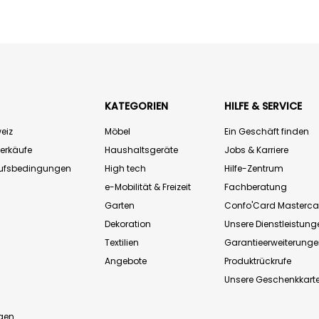
KATEGORIEN
HILFE & SERVICE
eiz
Möbel
Ein Geschäft finden
Verkäufe
Haushaltsgeräte
Jobs & Karriere
aufsbedingungen
High tech
Hilfe-Zentrum
e-Mobilität & Freizeit
Fachberatung
Garten
Confo'Card Masterca
Dekoration
Unsere Dienstleistung
Textilien
Garantieerweiterung
Angebote
Produktrückrufe
Unsere Geschenkkart
n
gen