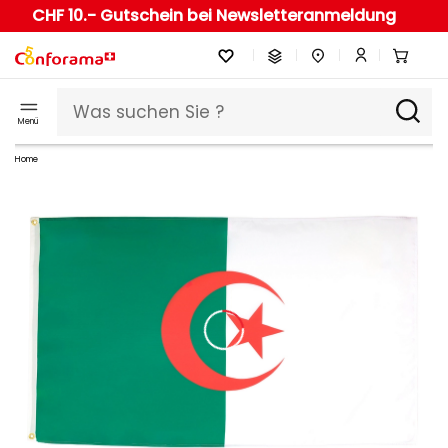
CHF 10.- Gutschein bei Newsletteranmeldung
Menü
Home