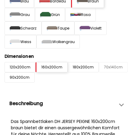
Blau
Bordeau
Braun
Grau
Grün
Rosa
Schwarz
Taupe
Violett
Weiss
Wolkengrau
Dimensionen
120x200cm
160x200cm
180x200cm
70x140cm
90x200cm
Beschreibung
Das Spannbettlaken DH JERSEY PEIGNE 160x200cm
braun bietet dir einen aussergewöhnlichen Komfort
für deine Nächte. Hergestellt aus 100% Baumwolle,