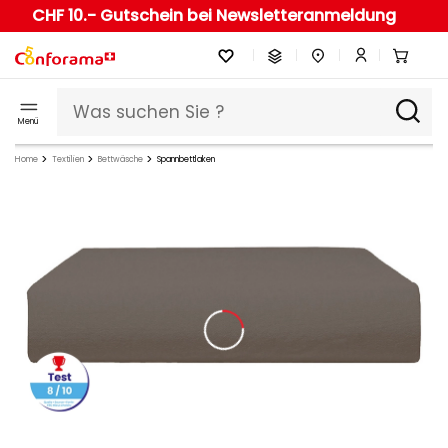
CHF 10.- Gutschein bei Newsletteranmeldung
Menü
Home
Textilien
Bettwäsche
Spannbettlaken