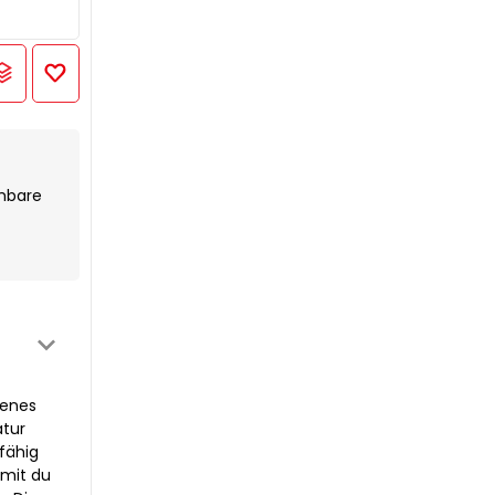
hmbare
genes
atur
fähig
amit du