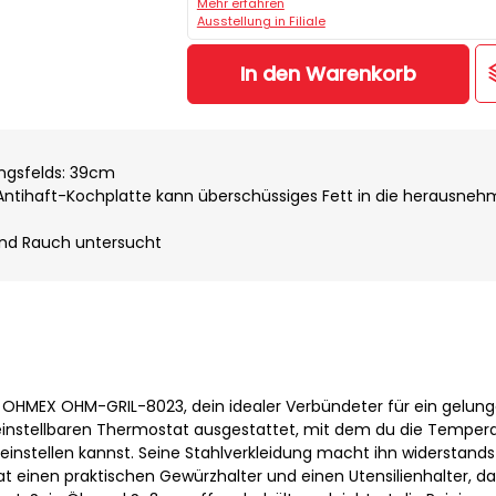
Mehr erfahren
Ausstellung in Filiale
In den Warenkorb
ngsfelds: 39cm
Antihaft-Kochplatte kann überschüssiges Fett in die herausne
nd Rauch untersucht
ll OHMEX OHM-GRIL-8023, dein idealer Verbündeter für ein gelun
m einstellbaren Thermostat ausgestattet, mit dem du die Temper
nstellen kannst. Seine Stahlverkleidung macht ihn widerstands
 hat einen praktischen Gewürzhalter und einen Utensilienhalter, d