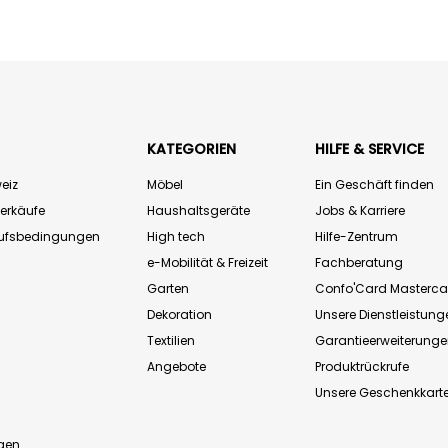
KATEGORIEN
HILFE & SERVICE
eiz
Möbel
Ein Geschäft finden
Verkäufe
Haushaltsgeräte
Jobs & Karriere
aufsbedingungen
High tech
Hilfe-Zentrum
e-Mobilität & Freizeit
Fachberatung
Garten
Confo'Card Masterca
Dekoration
Unsere Dienstleistung
Textilien
Garantieerweiterung
Angebote
Produktrückrufe
Unsere Geschenkkart
n
gen