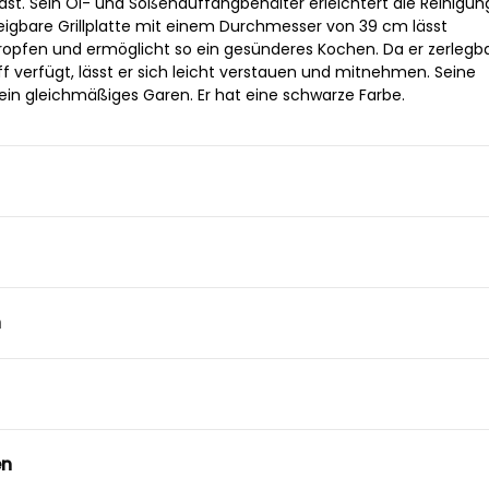
hast. Sein Öl- und Soßenauffangbehälter erleichtert die Reinigung
eigbare Grillplatte mit einem Durchmesser von 39 cm lässt
ropfen und ermöglicht so ein gesünderes Kochen. Da er zerlegbar
f verfügt, lässt er sich leicht verstauen und mitnehmen. Seine
ein gleichmäßiges Garen. Er hat eine schwarze Farbe.
n
en