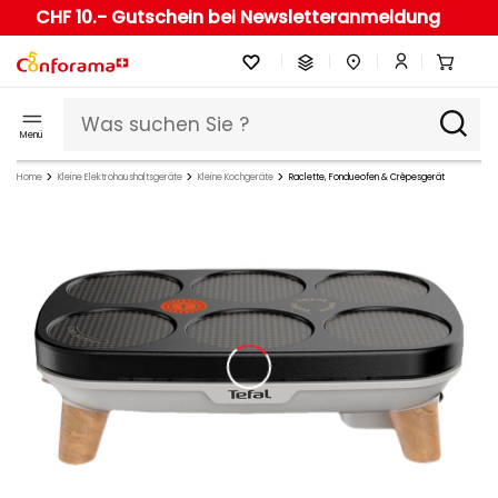
CHF 10.- Gutschein bei Newsletteranmeldung
Menü
Home
Kleine Elektrohaushaltsgeräte
Kleine Kochgeräte
Raclette, Fondueofen & Crêpesgerät