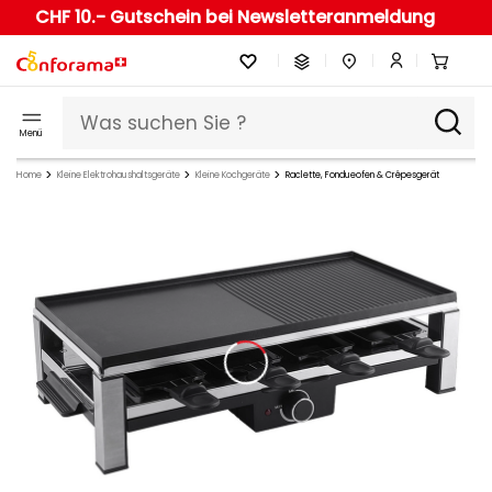
CHF 10.- Gutschein bei Newsletteranmeldung
Menü
Home
Kleine Elektrohaushaltsgeräte
Kleine Kochgeräte
Raclette, Fondueofen & Crêpesgerät