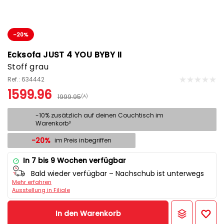
-20%
Ecksofa JUST 4 YOU BYBY II
Stoff grau
Ref.: 634442
1599.96
1999.95
(A)
-10% zusätzlich auf deinen Couchtisch im
Warenkorb³
-20%
im Preis inbegriffen
In 7 bis 9 Wochen verfügbar
Bald wieder verfügbar – Nachschub ist unterwegs
Mehr erfahren
Ausstellung in Filiale
In den Warenkorb