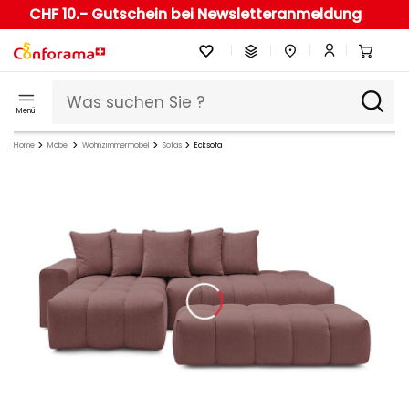
CHF 10.- Gutschein bei Newsletteranmeldung
Menü
Home
Möbel
Wohnzimmermöbel
Sofas
Ecksofa