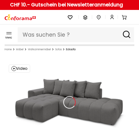
CHF 10.- Gutschein bei Newsletteranmeldung
Menü
Home
Möbel
Wohnzimmermöbel
Sofas
Ecksofa
Video