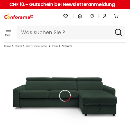
CHF 10.- Gutschein bei Newsletteranmeldung
Menü
Home
Möbel
Wohnzimmermöbel
Sofas
Bettsofas