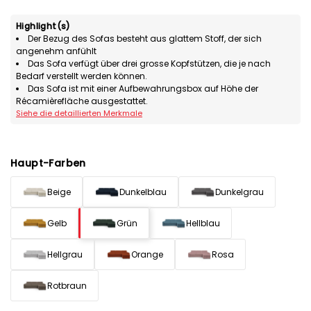
Highlight(s)
Der Bezug des Sofas besteht aus glattem Stoff, der sich
angenehm anfühlt
Das Sofa verfügt über drei grosse Kopfstützen, die je nach
Bedarf verstellt werden können.
Das Sofa ist mit einer Aufbewahrungsbox auf Höhe der
Récamièrefläche ausgestattet.
Siehe die detaillierten Merkmale
Haupt-Farben
Beige
Dunkelblau
Dunkelgrau
Gelb
Grün
Hellblau
Hellgrau
Orange
Rosa
Rotbraun