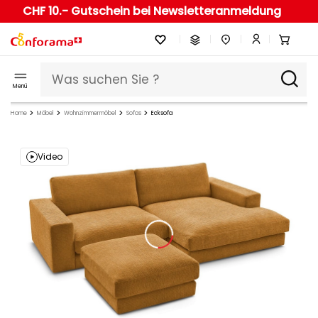
CHF 10.- Gutschein bei Newsletteranmeldung
Menü
Home
Möbel
Wohnzimmermöbel
Sofas
Ecksofa
Video