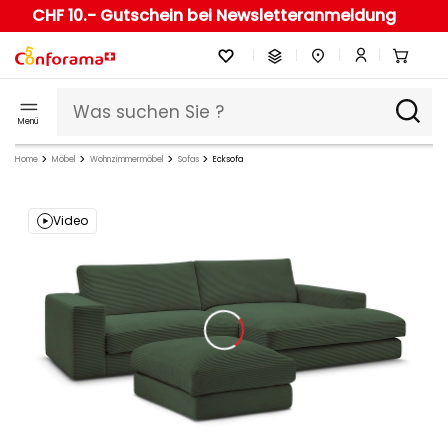
CHF 10.- Gutschein bei Newsletteranmeldung
Menü
Home
Möbel
Wohnzimmermöbel
Sofas
Ecksofa
Video