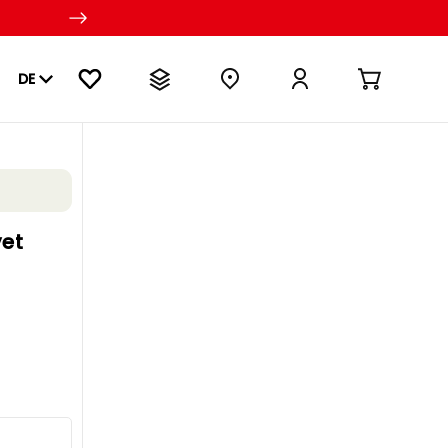
DE
vet