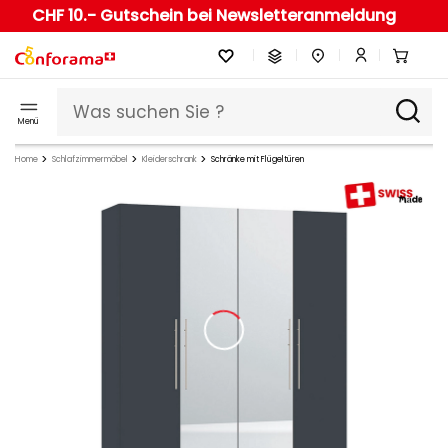
CHF 10.- Gutschein bei Newsletteranmeldung
Menü
Home
Schlafzimmermöbel
Kleiderschrank
Schränke mit Flügeltüren