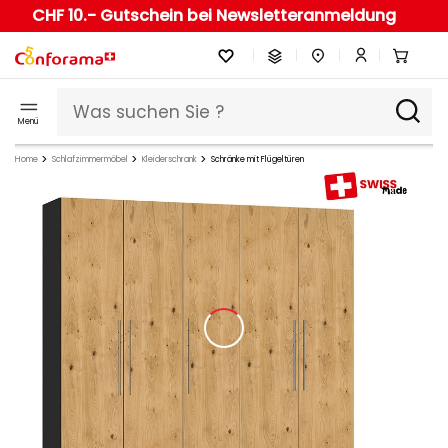
CHF 10.- Gutschein bei Newsletteranmeldung
Menü
Home
Schlafzimmermöbel
Kleiderschrank
Schränke mit Flügeltüren