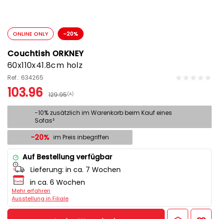
ONLINE ONLY
-20%
Couchtish ORKNEY
60x110x41.8cm holz
Ref.: 634265
103.96
129.95
(A)
-10% zusätzlich im Warenkorb beim Kauf eines
Sofas³
-20%
im Preis inbegriffen
Auf Bestellung verfügbar
Lieferung:
in ca. 7 Wochen
in ca. 6 Wochen
Mehr erfahren
Ausstellung in Filiale