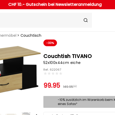
CHF 10.- Gutschein bei Newsletteranmeldung
ermöbel
Couchtisch
-33%
Couchtish TIVANO
52x100x44cm eiche
Ref.: 622067
99.95
149.95
(A)
-10% zusätzlich im Warenkorb beim 
eines Sofas³