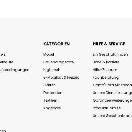
KATEGORIEN
HILFE & SERVICE
eiz
Möbel
Ein Geschäft finden
Verkäufe
Haushaltsgeräte
Jobs & Karriere
aufsbedingungen
High tech
Hilfe-Zentrum
e-Mobilität & Freizeit
Fachberatung
Garten
Confo'Card Masterca
Dekoration
Unsere Dienstleistung
Textilien
Garantieerweiterung
Angebote
Produktrückrufe
Unsere Geschenkkart
n
gen