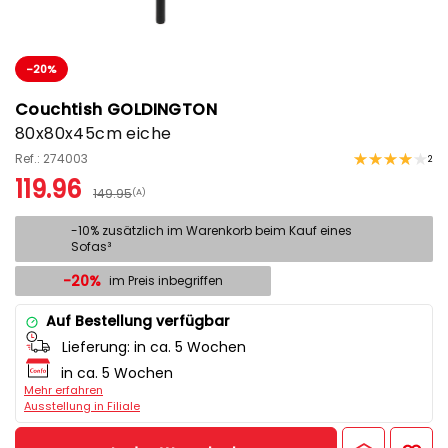
-20%
Couchtish GOLDINGTON
80x80x45cm eiche
Ref.: 274003
2
119.96
149.95
(A)
-10% zusätzlich im Warenkorb beim Kauf eines
Sofas³
-20%
im Preis inbegriffen
Auf Bestellung verfügbar
Lieferung:
in ca. 5 Wochen
in ca. 5 Wochen
Mehr erfahren
Ausstellung in Filiale