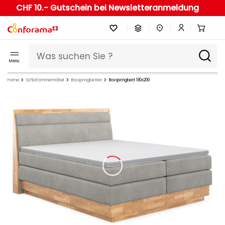
CHF 10.- Gutschein bei Newsletteranmeldung
Menü
Home
Schlafzimmermöbel
Boxspringbetten
Boxspringbett 180x200