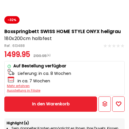
-32%
Boxspringbett SWISS HOME STYLE ONYX hellgrau
180x200cm halbfest
Ref.: 613488
1499.95
2199.95
(A)
Auf Bestellung verfügbar
Lieferung:
in ca. 8 Wochen
in ca. 7 Wochen
Mehr erfahren
Ausstellung in Filiale
In den Warenkorb
Highlight(s)
Sein doppelter Kasten ermöglicht es Ihnen, Ihre Duvets, Kissen,