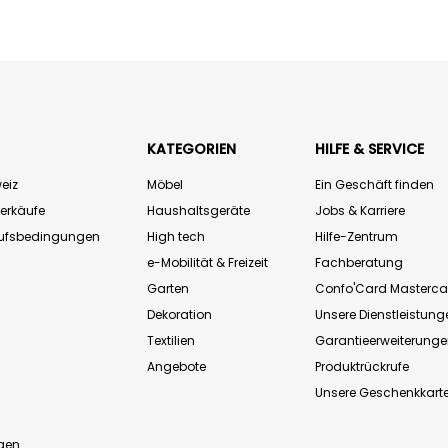
KATEGORIEN
HILFE & SERVICE
eiz
Möbel
Ein Geschäft finden
Verkäufe
Haushaltsgeräte
Jobs & Karriere
aufsbedingungen
High tech
Hilfe-Zentrum
e-Mobilität & Freizeit
Fachberatung
Garten
Confo'Card Masterca
Dekoration
Unsere Dienstleistung
Textilien
Garantieerweiterung
Angebote
Produktrückrufe
Unsere Geschenkkart
n
gen