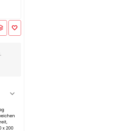
.
ag
weichen
eit,
0 x 200