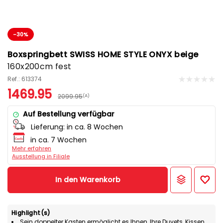
-30%
Boxspringbett SWISS HOME STYLE ONYX beige
160x200cm fest
Ref.: 613374
1469.95
2099.95
(A)
Auf Bestellung verfügbar
Lieferung:
in ca. 8 Wochen
in ca. 7 Wochen
Mehr erfahren
Ausstellung in Filiale
In den Warenkorb
Highlight(s)
Sein doppelter Kasten ermöglicht es Ihnen, Ihre Duvets, Kissen,