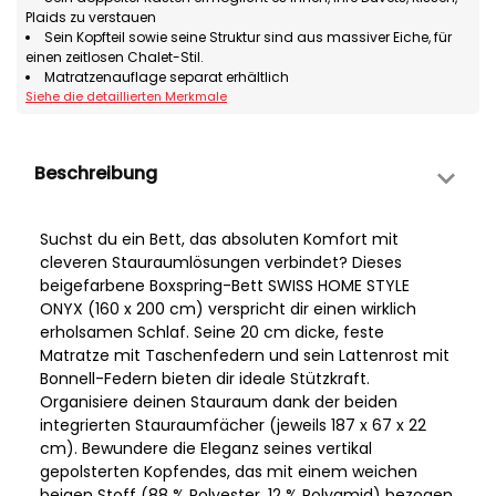
Plaids zu verstauen
Sein Kopfteil sowie seine Struktur sind aus massiver Eiche, für
einen zeitlosen Chalet-Stil.
Matratzenauflage separat erhältlich
Siehe die detaillierten Merkmale
Beschreibung
Suchst du ein Bett, das absoluten Komfort mit
cleveren Stauraumlösungen verbindet? Dieses
beigefarbene Boxspring-Bett SWISS HOME STYLE
ONYX (160 x 200 cm) verspricht dir einen wirklich
erholsamen Schlaf. Seine 20 cm dicke, feste
Matratze mit Taschenfedern und sein Lattenrost mit
Bonnell-Federn bieten dir ideale Stützkraft.
Organisiere deinen Stauraum dank der beiden
integrierten Stauraumfächer (jeweils 187 x 67 x 22
cm). Bewundere die Eleganz seines vertikal
gepolsterten Kopfendes, das mit einem weichen
beigen Stoff (88 % Polyester, 12 % Polyamid) bezogen