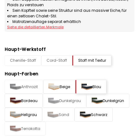
Plaids zu verstauen
Sein Kopfteil sowie seine Struktur sind aus massiver Eiche, für
einen zeitlosen Chalet-Stil.
Matratzenauflage separat erhältlich
Siehe die detaillierten Merkmale
Haupt-Werkstoff
Chenille-Stoff
Cord-Stoff
Stoff mit Textur
Haupt-Farben
Anthrazit
Beige
Blau
Bordeau
Dunkelgrau
Dunkelgrün
Hellgrau
Sand
Schwarz
Terrakotta