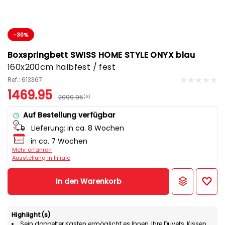
-30%
Boxspringbett SWISS HOME STYLE ONYX blau
160x200cm halbfest / fest
Ref.: 613367
1469.95
2099.95
(A)
Auf Bestellung verfügbar
Lieferung:
in ca. 8 Wochen
in ca. 7 Wochen
Mehr erfahren
Ausstellung in Filiale
In den Warenkorb
Highlight(s)
Sein doppelter Kasten ermöglicht es Ihnen, Ihre Duvets, Kissen,