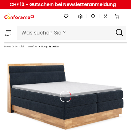
CHF 10.- Gutschein bei Newsletteranmeldung
Menü
Home
Schlafzimmermöbel
Boxspringbetten