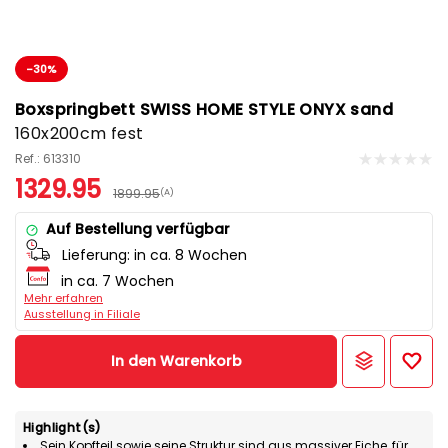
-30%
Boxspringbett SWISS HOME STYLE ONYX sand
160x200cm fest
Ref.: 613310
1329.95
1899.95
(A)
Auf Bestellung verfügbar
Lieferung:
in ca. 8 Wochen
in ca. 7 Wochen
Mehr erfahren
Ausstellung in Filiale
In den Warenkorb
Highlight(s)
Sein Kopfteil sowie seine Struktur sind aus massiver Eiche, für