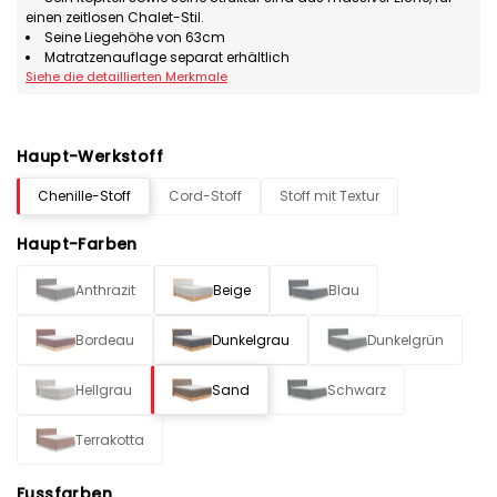
einen zeitlosen Chalet-Stil.
Seine Liegehöhe von 63cm
Matratzenauflage separat erhältlich
Siehe die detaillierten Merkmale
Haupt-Werkstoff
Chenille-Stoff
Cord-Stoff
Stoff mit Textur
Haupt-Farben
Anthrazit
Beige
Blau
Bordeau
Dunkelgrau
Dunkelgrün
Hellgrau
Sand
Schwarz
Terrakotta
Fussfarben