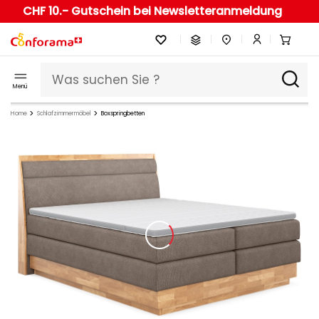
CHF 10.- Gutschein bei Newsletteranmeldung
Menü
Home
Schlafzimmermöbel
Boxspringbetten