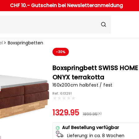
CHF 10.- Gutschein bei Newsletteranmeldung
el
Boxspringbetten
-30%
Boxspringbett SWISS HOME
ONYX terrakotta
160x200cm halbfest / fest
Ref.: 613291
1329.95
1899.95
(A)
Auf Bestellung verfügbar
Lieferung:
in ca. 8 Wochen