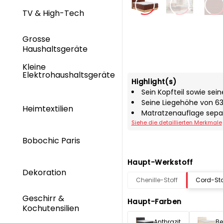
TV & High-Tech
Grosse
Haushaltsgeräte
Kleine
Elektrohaushaltsgeräte
Highlight(s)
Sein Kopfteil sowie sein
Seine Liegehöhe von 
Heimtextilien
Matratzenauflage separ
Siehe die detaillierten Merkmale
Bobochic Paris
Haupt-Werkstoff
Dekoration
Chenille-Stoff
Cord-Sto
Geschirr &
Haupt-Farben
Kochutensilien
Anthrazit
Be