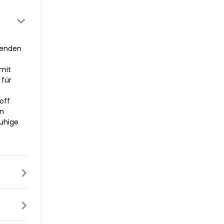
menden
 mit
 für
off
in
ruhige