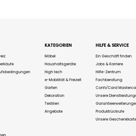
KATEGORIEN
HILFE & SERVICE
eiz
Möbel
Ein Geschäft finden
Verkäufe
Haushaltsgeräte
Jobs & Karriere
aufsbedingungen
High tech
Hilfe-Zentrum
e-Mobilität & Freizeit
Fachberatung
Garten
Confo'Card Masterca
Dekoration
Unsere Dienstleistung
Textilien
Garantieerweiterung
Angebote
Produktrückrufe
Unsere Geschenkkart
n
gen