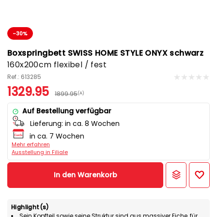
-30%
Boxspringbett SWISS HOME STYLE ONYX schwarz
160x200cm flexibel / fest
Ref.: 613285
1329.95
1899.95
(A)
Auf Bestellung verfügbar
Lieferung:
in ca. 8 Wochen
in ca. 7 Wochen
Mehr erfahren
Ausstellung in Filiale
In den Warenkorb
Highlight(s)
Sein Kopfteil sowie seine Struktur sind aus massiver Eiche, für