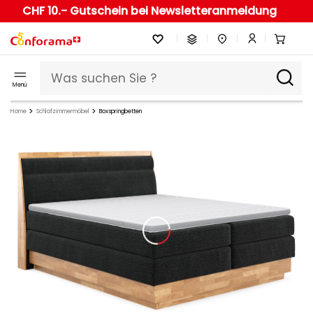
CHF 10.- Gutschein bei Newsletteranmeldung
Menü
Home
Schlafzimmermöbel
Boxspringbetten