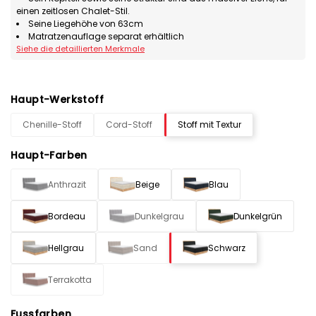
einen zeitlosen Chalet-Stil.
Seine Liegehöhe von 63cm
Matratzenauflage separat erhältlich
Siehe die detaillierten Merkmale
Haupt-Werkstoff
Chenille-Stoff
Cord-Stoff
Stoff mit Textur
Haupt-Farben
Anthrazit
Beige
Blau
Bordeau
Dunkelgrau
Dunkelgrün
Hellgrau
Sand
Schwarz
Terrakotta
Fussfarben