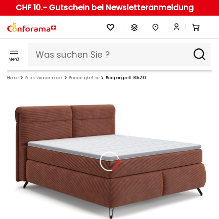
CHF 10.- Gutschein bei Newsletteranmeldung
Menü
Home
Schlafzimmermöbel
Boxspringbetten
Boxspringbett 180x200