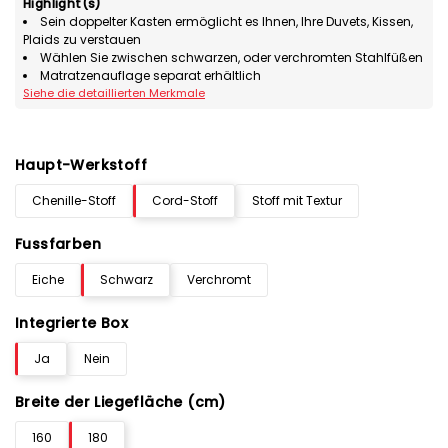
Highlight(s)
Sein doppelter Kasten ermöglicht es Ihnen, Ihre Duvets, Kissen,
Plaids zu verstauen
Wählen Sie zwischen schwarzen, oder verchromten Stahlfüßen
Matratzenauflage separat erhältlich
Siehe die detaillierten Merkmale
Haupt-Werkstoff
Chenille-Stoff
Cord-Stoff
Stoff mit Textur
Fussfarben
Eiche
Schwarz
Verchromt
Integrierte Box
Ja
Nein
Breite der Liegefläche (cm)
160
180