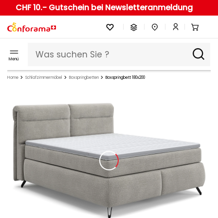
CHF 10.- Gutschein bei Newsletteranmeldung
Menü
Home
Schlafzimmermöbel
Boxspringbetten
Boxspringbett 180x200