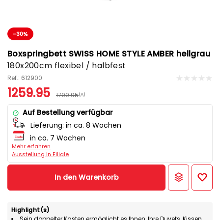
-30%
Boxspringbett SWISS HOME STYLE AMBER hellgrau
180x200cm flexibel / halbfest
Ref.: 612900
1259.95
1799.95
(A)
Auf Bestellung verfügbar
Lieferung:
in ca. 8 Wochen
in ca. 7 Wochen
Mehr erfahren
Ausstellung in Filiale
In den Warenkorb
Highlight(s)
Sein doppelter Kasten ermöglicht es Ihnen, Ihre Duvets, Kissen,