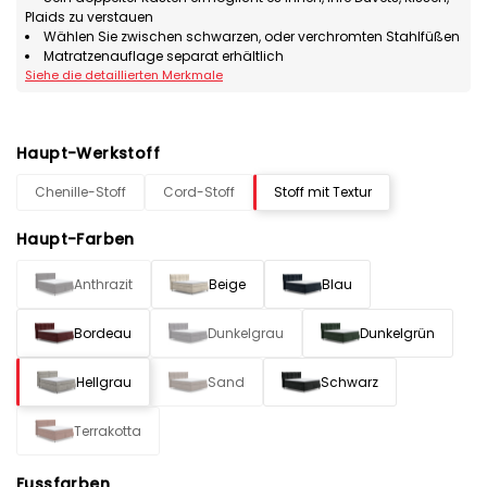
Plaids zu verstauen
Wählen Sie zwischen schwarzen, oder verchromten Stahlfüßen
Matratzenauflage separat erhältlich
Siehe die detaillierten Merkmale
Haupt-Werkstoff
Chenille-Stoff
Cord-Stoff
Stoff mit Textur
Haupt-Farben
Anthrazit
Beige
Blau
Bordeau
Dunkelgrau
Dunkelgrün
Hellgrau
Sand
Schwarz
Terrakotta
Fussfarben