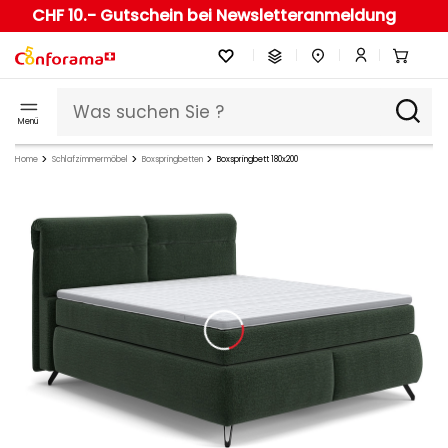
CHF 10.- Gutschein bei Newsletteranmeldung
Menü
Home
Schlafzimmermöbel
Boxspringbetten
Boxspringbett 180x200