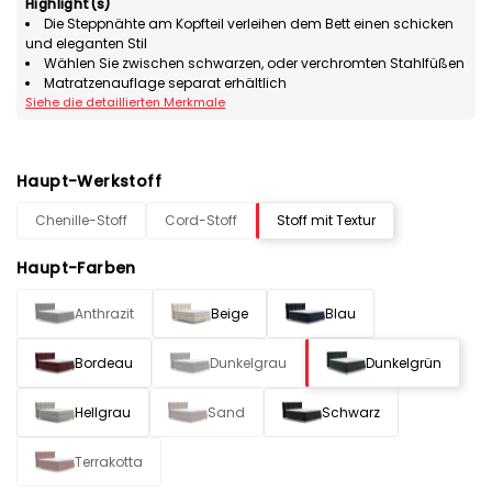
Highlight(s)
Die Steppnähte am Kopfteil verleihen dem Bett einen schicken
und eleganten Stil
Wählen Sie zwischen schwarzen, oder verchromten Stahlfüßen
Matratzenauflage separat erhältlich
Siehe die detaillierten Merkmale
Haupt-Werkstoff
Chenille-Stoff
Cord-Stoff
Stoff mit Textur
Haupt-Farben
Anthrazit
Beige
Blau
Bordeau
Dunkelgrau
Dunkelgrün
Hellgrau
Sand
Schwarz
Terrakotta