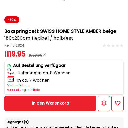
-30%
Boxspringbett SWISS HOME STYLE AMBER beige
180x200cm flexibel / halbfest
Ref.: 612824
1119.95
1599.95
(A)
Auf Bestellung verfügbar
Lieferung:
in ca. 8 Wochen
in ca. 7 Wochen
Mehr erfahren
Ausstellung in Filiale
In den Warenkorb
Highlight(s)
Die Steppnähte am Kopfteil verleihen dem Bett einen schicken