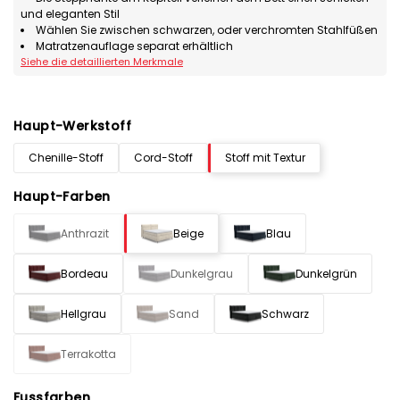
und eleganten Stil
Wählen Sie zwischen schwarzen, oder verchromten Stahlfüßen
Matratzenauflage separat erhältlich
Siehe die detaillierten Merkmale
Haupt-Werkstoff
Chenille-Stoff
Cord-Stoff
Stoff mit Textur
Haupt-Farben
Anthrazit
Beige
Blau
Bordeau
Dunkelgrau
Dunkelgrün
Hellgrau
Sand
Schwarz
Terrakotta
Fussfarben