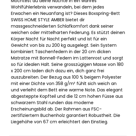
Möchtest du deine Nächte in ein wahres
Wohlfühlerlebnis verwandeln, bei dem jedes
Erwachen ein Neuanfang ist? Dieses Boxspring-Bett
SWISS HOME STYLE AMBER bietet dir
massgeschneiderten Schlafkomfort dank seiner
weichen oder mittelharten Federung. Es stützt deinen
Körper Nacht für Nacht perfekt und ist für ein
Gewicht von bis zu 200 kg ausgelegt. Sein System
kombiniert Taschenfedern in der 20 cm dicken
Matratze mit Bonnell-Federn im Lattenrost und sorgt
so für idealen Halt. Seine grosszügigen Masse von 180
x 200 cm laden dich dazu ein, dich ganz frei
auszubreiten. Der Bezug aus 100 % beigem Polyester
mit einer Dichte von 358 g/m² fühlt sich weich an
und verleiht dem Bett eine warme Note. Das elegant
abgesteppte Kopfteil und die 12 cm hohen Füsse aus
schwarzem Stahl runden das moderne
Erscheinungsbild ab. Der Rahmen aus FSC-
zertifiziertem Buchenholz garantiert Robustheit. Die
Liegehöhe von 67 cm erleichtert den Einstieg.