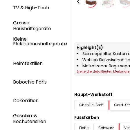
TV & High-Tech
Grosse
Haushaltsgeräte
Kleine
Elektrohaushaltsgeräte
Highlight(s)
Sein doppelter Kasten e
Wählen Sie zwischen s
Heimtextilien
Matratzenauflage separ
Siehe die detaillierten Merkmale
Bobochic Paris
Haupt-Werkstoff
Dekoration
Chenille-Stoff
Cord-Sto
Geschirr &
Fussfarben
Kochutensilien
Eiche
Schwarz
Ve