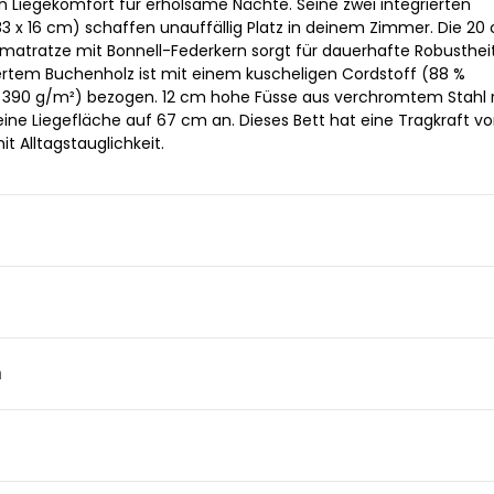
n Liegekomfort für erholsame Nächte. Seine zwei integrierten
3 x 16 cm) schaffen unauffällig Platz in deinem Zimmer. Die 20
atratze mit Bonnell-Federkern sorgt für dauerhafte Robustheit
ziertem Buchenholz ist mit einem kuscheligen Cordstoff (88 %
d, 390 g/m²) bezogen. 12 cm hohe Füsse aus verchromtem Stahl
eine Liegefläche auf 67 cm an. Dieses Bett hat eine Tragkraft v
t Alltagstauglichkeit.
n