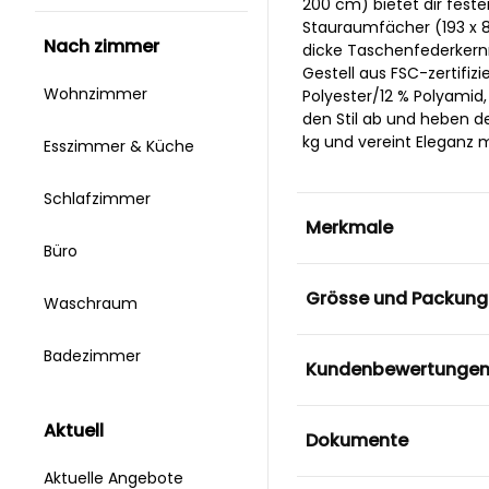
200 cm) bietet dir feste
Stauraumfächer (193 x 8
nach zimmer
dicke Taschenfederkernm
Gestell aus FSC-zertifi
Wohnzimmer
Polyester/12 % Polyami
den Stil ab und heben d
kg und vereint Eleganz mi
Esszimmer & Küche
Schlafzimmer
Merkmale
Büro
Grösse und Packung
Waschraum
Badezimmer
Kundenbewertunge
aktuell
Dokumente
Aktuelle Angebote