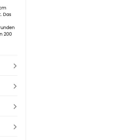
 cm
. Das
 runden
on 200