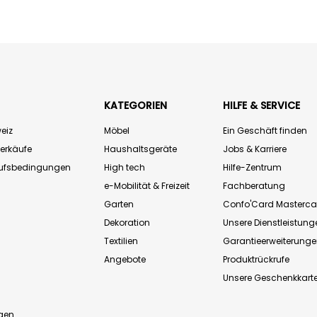
KATEGORIEN
HILFE & SERVICE
eiz
Möbel
Ein Geschäft finden
Verkäufe
Haushaltsgeräte
Jobs & Karriere
aufsbedingungen
High tech
Hilfe-Zentrum
e-Mobilität & Freizeit
Fachberatung
Garten
Confo'Card Masterca
Dekoration
Unsere Dienstleistung
Textilien
Garantieerweiterung
Angebote
Produktrückrufe
Unsere Geschenkkart
n
gen