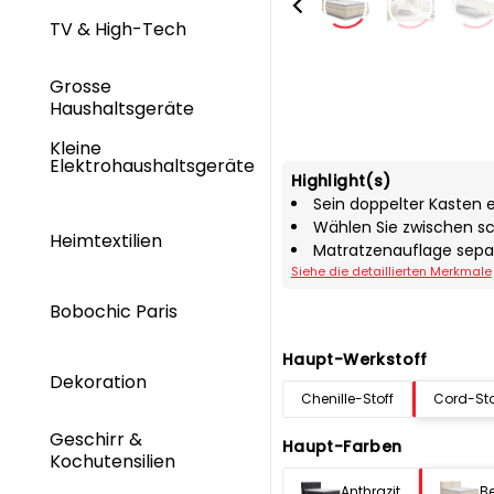
TV & High-Tech
Grosse
Haushaltsgeräte
Kleine
Elektrohaushaltsgeräte
Highlight(s)
Sein doppelter Kasten e
Wählen Sie zwischen s
Heimtextilien
Matratzenauflage separ
Siehe die detaillierten Merkmale
Bobochic Paris
Haupt-Werkstoff
Dekoration
Chenille-Stoff
Cord-Sto
Geschirr &
Haupt-Farben
Kochutensilien
Anthrazit
B