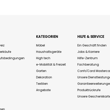
KATEGORIEN
HILFE & SERVICE
eiz
Möbel
Ein Geschäft finden
Verkäufe
Haushaltsgeräte
Jobs & Karriere
aufsbedingungen
High tech
Hilfe-Zentrum
e-Mobilität & Freizeit
Fachberatung
Garten
Confo'Card Masterca
Dekoration
Unsere Dienstleistung
Textilien
Garantieerweiterung
Angebote
Produktrückrufe
Unsere Geschenkkart
n
gen