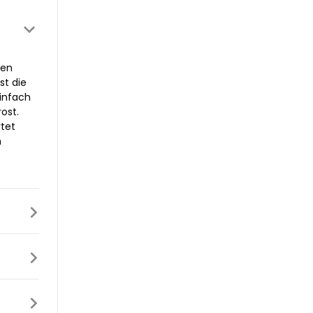
ten
st die
infach
ost.
tet
m