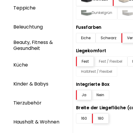
Teppiche
Dunkelgrün
Beleuchtung
Fussfarben
Eiche
Schwarz
Ve
Beauty, Fitness &
Gesundheit
Liegekomfort
Fest
Fest / Flexibel
Küche
Halbfest / Flexibel
Kinder & Babys
Integrierte Box
Ja
Nein
Tierzubehör
Breite der Liegefläche (
160
180
Haushalt & Wohnen