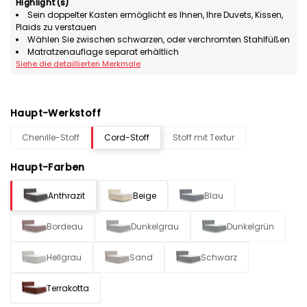
Highlight(s)
Sein doppelter Kasten ermöglicht es Ihnen, Ihre Duvets, Kissen,
Plaids zu verstauen
Wählen Sie zwischen schwarzen, oder verchromten Stahlfüßen
Matratzenauflage separat erhältlich
Siehe die detaillierten Merkmale
Haupt-Werkstoff
Chenille-Stoff
Cord-Stoff
Stoff mit Textur
Haupt-Farben
Anthrazit
Beige
Blau
Bordeau
Dunkelgrau
Dunkelgrün
Hellgrau
Sand
Schwarz
Terrakotta