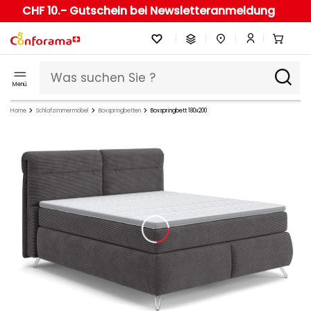
CHF 10.- Gutschein bei Newsletteranmeldung
Menü
Home
Schlafzimmermöbel
Boxspringbetten
Boxspringbett 180x200