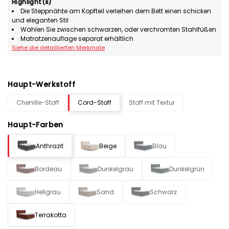
Highlight(s)
Die Steppnähte am Kopfteil verleihen dem Bett einen schicken
und eleganten Stil
Wählen Sie zwischen schwarzen, oder verchromten Stahlfüßen
Matratzenauflage separat erhältlich
Siehe die detaillierten Merkmale
Haupt-Werkstoff
Chenille-Stoff
Cord-Stoff
Stoff mit Textur
Haupt-Farben
Anthrazit
Beige
Blau
Bordeau
Dunkelgrau
Dunkelgrün
Hellgrau
Sand
Schwarz
Terrakotta