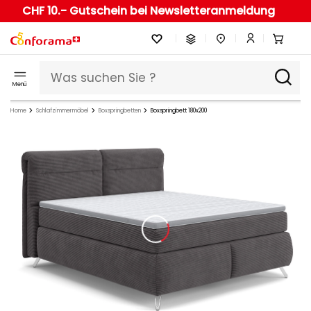
CHF 10.- Gutschein bei Newsletteranmeldung
Menü
Home
Schlafzimmermöbel
Boxspringbetten
Boxspringbett 180x200