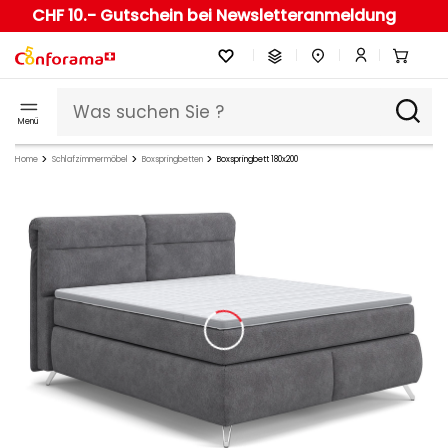
CHF 10.- Gutschein bei Newsletteranmeldung
Menü
Home
Schlafzimmermöbel
Boxspringbetten
Boxspringbett 180x200