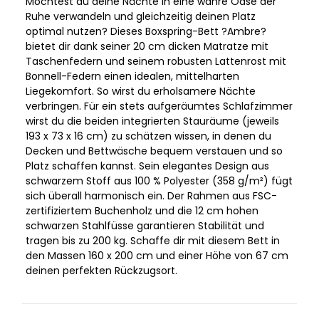
Möchtest du deine Nächte in eine wahre Oase der
Ruhe verwandeln und gleichzeitig deinen Platz
optimal nutzen? Dieses Boxspring-Bett ?Ambre?
bietet dir dank seiner 20 cm dicken Matratze mit
Taschenfedern und seinem robusten Lattenrost mit
Bonnell-Federn einen idealen, mittelharten
Liegekomfort. So wirst du erholsamere Nächte
verbringen. Für ein stets aufgeräumtes Schlafzimmer
wirst du die beiden integrierten Stauräume (jeweils
193 x 73 x 16 cm) zu schätzen wissen, in denen du
Decken und Bettwäsche bequem verstauen und so
Platz schaffen kannst. Sein elegantes Design aus
schwarzem Stoff aus 100 % Polyester (358 g/m²) fügt
sich überall harmonisch ein. Der Rahmen aus FSC-
zertifiziertem Buchenholz und die 12 cm hohen
schwarzen Stahlfüsse garantieren Stabilität und
tragen bis zu 200 kg. Schaffe dir mit diesem Bett in
den Massen 160 x 200 cm und einer Höhe von 67 cm
deinen perfekten Rückzugsort.