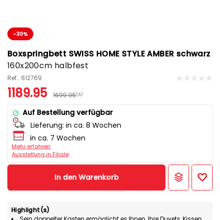
-30%
Boxspringbett SWISS HOME STYLE AMBER schwarz
160x200cm halbfest
Ref.: 612769
1189.95
1699.95
(A)
Auf Bestellung verfügbar
Lieferung:
in ca. 8 Wochen
in ca. 7 Wochen
Mehr erfahren
Ausstellung in Filiale
In den Warenkorb
Highlight(s)
Sein doppelter Kasten ermöglicht es Ihnen, Ihre Duvets, Kissen,