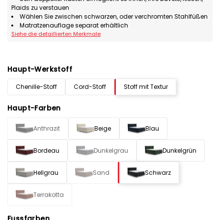
Plaids zu verstauen
Wählen Sie zwischen schwarzen, oder verchromten Stahlfüßen
Matratzenauflage separat erhältlich
Siehe die detaillierten Merkmale
Haupt-Werkstoff
Chenille-Stoff
Cord-Stoff
Stoff mit Textur
Haupt-Farben
Anthrazit
Beige
Blau
Bordeau
Dunkelgrau
Dunkelgrün
Hellgrau
Sand
Schwarz
Terrakotta
Fussfarben