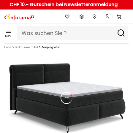
CHF 10.- Gutschein bei Newsletteranmeldung
Menü
Home
Schlafzimmermöbel
Boxspringbetten