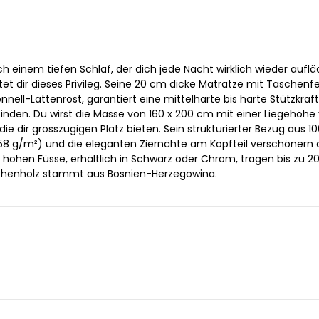
h einem tiefen Schlaf, der dich jede Nacht wirklich wieder auflä
et dir dieses Privileg. Seine 20 cm dicke Matratze mit Taschenf
nell-Lattenrost, garantiert eine mittelharte bis harte Stützkraft
finden. Du wirst die Masse von 160 x 200 cm mit einer Liegehöhe
ie dir grosszügigen Platz bieten. Sein strukturierter Bezug aus 1
58 g/m²) und die eleganten Ziernähte am Kopfteil verschönern 
hohen Füsse, erhältlich in Schwarz oder Chrom, tragen bis zu 20
uchenholz stammt aus Bosnien-Herzegowina.