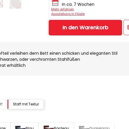
in ca. 7 Wochen
Mehr erfahren
Ausstellung in Filiale
In den Warenkorb
teil verleihen dem Bett einen schicken und eleganten Stil
chwarzen, oder verchromten Stahlfüßen
at erhältlich
ff
Stoff mit Textur
ige
Blau
Bordeau
Dunkelgrau