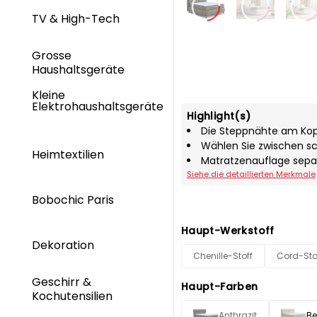
TV & High-Tech
Grosse
Haushaltsgeräte
Kleine
Elektrohaushaltsgeräte
Highlight(s)
Die Steppnähte am Kopf
Wählen Sie zwischen s
Heimtextilien
Matratzenauflage separ
Siehe die detaillierten Merkmale
Bobochic Paris
Haupt-Werkstoff
Dekoration
Chenille-Stoff
Cord-Sto
Geschirr &
Haupt-Farben
Kochutensilien
Anthrazit
Be