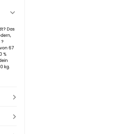
dt? Das
edern,
 ?
 von 67
00 %
dein
0 kg.