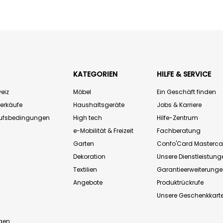
KATEGORIEN
HILFE & SERVICE
eiz
Möbel
Ein Geschäft finden
Verkäufe
Haushaltsgeräte
Jobs & Karriere
aufsbedingungen
High tech
Hilfe-Zentrum
e-Mobilität & Freizeit
Fachberatung
Garten
Confo'Card Masterca
Dekoration
Unsere Dienstleistung
Textilien
Garantieerweiterung
Angebote
Produktrückrufe
Unsere Geschenkkart
n
gen