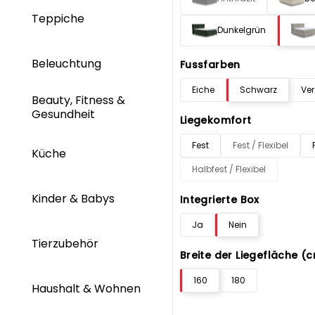
Teppiche
Dunkelgrün
Beleuchtung
Fussfarben
Eiche
Schwarz
Ve
Beauty, Fitness &
Gesundheit
Liegekomfort
Fest
Fest / Flexibel
Küche
Halbfest / Flexibel
Kinder & Babys
Integrierte Box
Ja
Nein
Tierzubehör
Breite der Liegefläche (
160
180
Haushalt & Wohnen