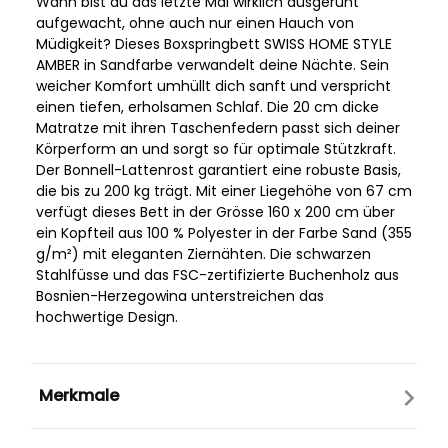
Wann bist du das letzte Mal wirklich ausgeruht
aufgewacht, ohne auch nur einen Hauch von
Müdigkeit? Dieses Boxspringbett SWISS HOME STYLE
AMBER in Sandfarbe verwandelt deine Nächte. Sein
weicher Komfort umhüllt dich sanft und verspricht
einen tiefen, erholsamen Schlaf. Die 20 cm dicke
Matratze mit ihren Taschenfedern passt sich deiner
Körperform an und sorgt so für optimale Stützkraft.
Der Bonnell-Lattenrost garantiert eine robuste Basis,
die bis zu 200 kg trägt. Mit einer Liegehöhe von 67 cm
verfügt dieses Bett in der Grösse 160 x 200 cm über
ein Kopfteil aus 100 % Polyester in der Farbe Sand (355
g/m²) mit eleganten Ziernähten. Die schwarzen
Stahlfüsse und das FSC-zertifizierte Buchenholz aus
Bosnien-Herzegowina unterstreichen das
hochwertige Design.
Merkmale