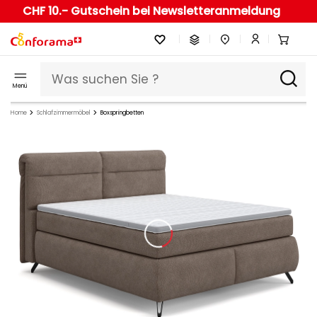
CHF 10.- Gutschein bei Newsletteranmeldung
Menü
Home
Schlafzimmermöbel
Boxspringbetten