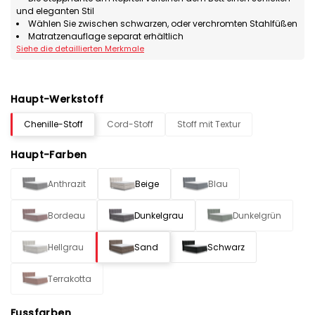
und eleganten Stil
Wählen Sie zwischen schwarzen, oder verchromten Stahlfüßen
Matratzenauflage separat erhältlich
Siehe die detaillierten Merkmale
Haupt-Werkstoff
Chenille-Stoff
Cord-Stoff
Stoff mit Textur
Haupt-Farben
Anthrazit
Beige
Blau
Bordeau
Dunkelgrau
Dunkelgrün
Hellgrau
Sand
Schwarz
Terrakotta
Fussfarben