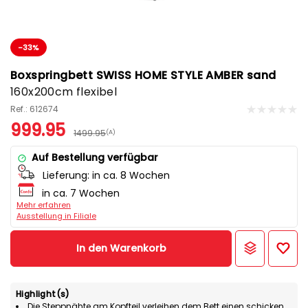
-33%
Boxspringbett SWISS HOME STYLE AMBER sand
160x200cm flexibel
Ref.: 612674
999.95
1499.95
(A)
Auf Bestellung verfügbar
Lieferung:
in ca. 8 Wochen
in ca. 7 Wochen
Mehr erfahren
Ausstellung in Filiale
In den Warenkorb
Highlight(s)
Die Steppnähte am Kopfteil verleihen dem Bett einen schicken